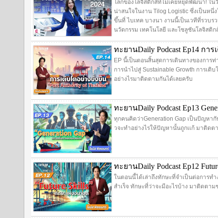
โลกของโลจิสติกส์ที่ไม่เคยหยุดพัฒนา! ใน
น่าสนใจในงาน Tilog Logistic ซึ่งเป็นหนึ่งใ
ขึ้นที่ ไบเทค บางนา งานนี้เป็นเวทีที่รวบร
นวัตกรรม เทคโนโลยี และโซลูชันโลจิสติกส์
ทะยานDaily Podcast Ep14 การเต
EP นี้เป็นตอนสิ้นสุดการเดินทางของการท่า
การนำไปสู่ Sustainable Growth การเติบโ
อย่างไรมาติดตามกันได้เลยครับ
ทะยานDaily Podcast Ep13 Gen
ทุกคนคิดว่าGeneration Gap เป็นปัญหาก
วจะทำอย่างไรให้ปัญหานั้นถูกเเก้ มาติดต
ทะยานDaily Podcast Ep12 Futur
ในตอนนี้ได้เล่าถึงทักษะที่จำเป็นต่อการ
สำเร็จ ทักษะที่ว่าจะมีอะไรบ้าง มาติดตามช