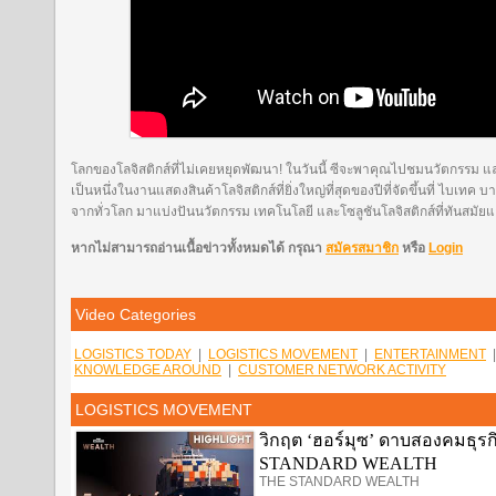
โลกของโลจิสติกส์ที่ไม่เคยหยุดพัฒนา! ในวันนี้ ซีจะพาคุณไปชมนวัตกรรม แล
เป็นหนึ่งในงานแสดงสินค้าโลจิสติกส์ที่ยิ่งใหญ่ที่สุดของปีที่จัดขึ้นที่ ไบเทค 
จากทั่วโลก มาแบ่งปันนวัตกรรม เทคโนโลยี และโซลูชันโลจิสติกส์ที่ทันสมัยแ
หากไม่สามารถอ่านเนื้อข่าวทั้งหมดได้ กรุณา
สมัครสมาชิก
หรือ
Login
Video Categories
LOGISTICS TODAY
|
LOGISTICS MOVEMENT
|
ENTERTAINMENT
KNOWLEDGE AROUND
|
CUSTOMER NETWORK ACTIVITY
LOGISTICS MOVEMENT
วิกฤต ‘ฮอร์มุซ’ ดาบสองคมธุรกิ
STANDARD WEALTH
THE STANDARD WEALTH