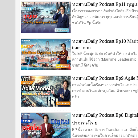
ทะยานDaily Podcast Ep11 กุญเเจ
เรื่องราวของการท่าเรือกำลังใกล้จะถึงเป้าห
สำคัญของการพัฒนา กุญเเจเเห่งการเรียนร
ชมได้ใน Ep นี้ครับ
ทะยานDaily Podcast Ep10 Mariti
transform
ใน EP นี้จะพูดถึงสถาบันที่ทำให้การท่าเร
สถาบันนั้นมีชื่อว่า (Maritime Leadership 
ชมกันได้เลยครับ
ทะยานDaily Podcast Ep9 Agile Mo
การดำเนินเนื้อเรื่องของการท่าเรือเเห่งป
การทำงานในองค์กรยุคใหม่ ด้วยระบบ Agil
ครับ
ทะยานDaily Podcast Ep8 Digital
ประเทศไทย
EP นี้จะมาเล่าถึงการ Transform เเต่ มีอะไ
นั้นจะส่งผลกระทบในด้านใดบ้าง มาติดตาม