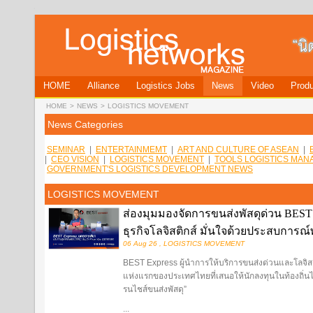
HOME
Alliance
Logistics Jobs
News
Video
Produ
HOME
>
NEWS
>
LOGISTICS MOVEMENT
News Categories
SEMINAR
|
ENTERTAINMEMT
|
ART AND CULTURE OF ASEAN
|
|
CEO VISION
|
LOGISTICS MOVEMENT
|
TOOLS LOGISTICS MA
GOVERNMENT'S LOGISTICS DEVELOPMENT NEWS
LOGISTICS MOVEMENT
ส่องมุมมองจัดการขนส่งพัสดุด่วน BEST E
ธุรกิจโลจิสติกส์ มั่นใจด้วยประสบการ
06 Aug 26 , LOGISTICS MOVEMENT
BEST Express ผู้นำการให้บริการขนส่งด่วนและโลจิสต
แห่งแรกของประเทศไทยที่เสนอให้นักลงทุนในท้องถิ่นไ
รนไชส์ขนส่งพัสดุ”
...