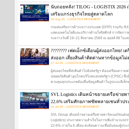
นับถอยหลัง! TILOG - LOGISTIX 2026 เป
เสริมแกร่งธุรกิจไทยสู่ตลาดโลก
03 Aug 26 , LOGISTICS MOVEMENT
กรมส่งเสริมการค้าระหว่างประเทศ (DITP) ร่วมกับ R
แสดงเทคโนโลยีและบริการด้านโลจิสติกส์ การจัดการ
ระหว่างวันที่ 19–21 สิงหาคม 2569 ณ ฮอลล์ 98 ไบเ
???????? เฟดเอ็กซ์เตือนผู้ส่งออกไทย! เ
ส่งออก เสี่ยงสินค้าติดด่านหากข้อมูลไม
27 Jul 26 , LOGISTICS MOVEMENT
ผู้ส่งออกไทยที่ส่งสินค้าไปยังสหรัฐฯ ต้องเตรียมค
ปลอดภัยสินค้าอุปโภคบริโภคแห่งสหรัฐฯ (CPSC) ซึ่งม
ควบคุมทุกประเภทต้องยื่นข้อมูลสินค้าในรูปแบบอิเล็กทร
SVL Logistics เดินหน้าขยายเครือข่ายพ
22.6% เสริมศักยภาพซัพพลายเชนทั่วปร
16 Jul 26 , LOGISTICS MOVEMENT
SVL Group เดินหน้าขยายเครือข่ายพาร์ทเนอร์ขนส่งอย่า
Logistics) ประกาศความสำเร็จในการเพิ่มจำนวนรถร่ว
22.6% ภายใน 6 เดือน สะท้อนความเชื่อมั่นของผู้ประ