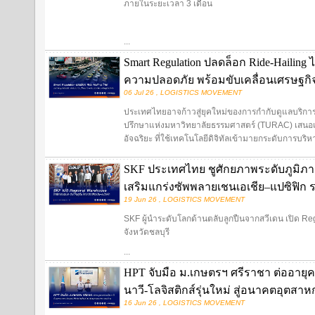
ภายในระยะเวลา 3 เดือน
...
Smart Regulation ปลดล็อก Ride-Hailing
ความปลอดภัย พร้อมขับเคลื่อนเศรษฐกิจด
06 Jul 26 , LOGISTICS MOVEMENT
ประเทศไทยอาจก้าวสู่ยุคใหม่ของการกำกับดูแลบริการ 
ปรึกษาแห่งมหาวิทยาลัยธรรมศาสตร์ (TURAC) เสนอแ
อัจฉริยะ ที่ใช้เทคโนโลยีดิจิทัลเข้ามายกระดับการบริหาร
SKF ประเทศไทย ชูศักยภาพระดับภูมิภาค 
เสริมแกร่งซัพพลายเชนเอเชีย–แปซิฟิก 
19 Jun 26 , LOGISTICS MOVEMENT
SKF ผู้นำระดับโลกด้านตลับลูกปืนจากสวีเดน เปิด Re
จังหวัดชลบุรี
...
HPT จับมือ ม.เกษตรฯ ศรีราชา ต่ออายุค
นาวี-โลจิสติกส์รุ่นใหม่ สู่อนาคตอุตส
16 Jun 26 , LOGISTICS MOVEMENT