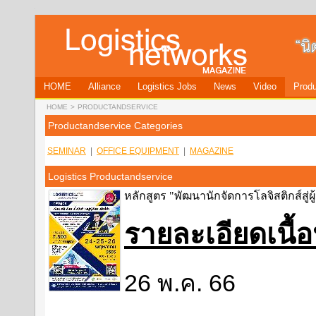
HOME
Alliance
Logistics Jobs
News
Video
Produ
HOME
>
PRODUCTANDSERVICE
Productandservice Categories
SEMINAR
|
OFFICE EQUIPMENT
|
MAGAZINE
Logistics Productandservice
หลักสูตร "พัฒนานักจัดการโลจิสติกส์สู่ผู
รายละเอียดเนื
26 พ.ค. 66