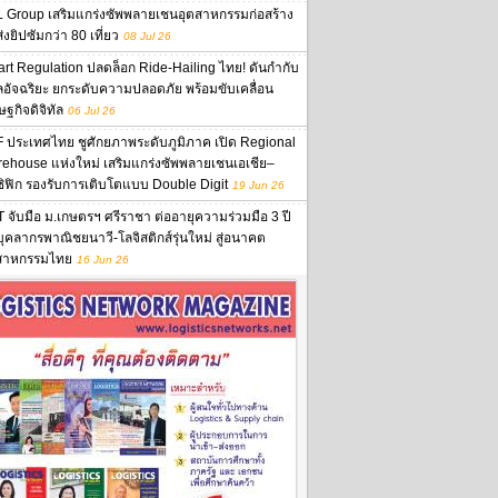
 Group เสริมแกร่งซัพพลายเชนอุตสาหกรรมก่อสร้าง
งยิปซัมกว่า 80 เที่ยว
08 Jul 26
rt Regulation ปลดล็อก Ride-Hailing ไทย! ดันกำกับ
ลอัจฉริยะ ยกระดับความปลอดภัย พร้อมขับเคลื่อน
ษฐกิจดิจิทัล
06 Jul 26
 ประเทศไทย ชูศักยภาพระดับภูมิภาค เปิด Regional
ehouse แห่งใหม่ เสริมแกร่งซัพพลายเชนเอเชีย–
ิฟิก รองรับการเติบโตแบบ Double Digit
19 Jun 26
 จับมือ ม.เกษตรฯ ศรีราชา ต่ออายุความร่วมมือ 3 ปี
นบุคลากรพาณิชยนาวี-โลจิสติกส์รุ่นใหม่ สู่อนาคต
สาหกรรมไทย
16 Jun 26