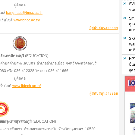
SVL
ผู้ติดต่อ
ขนส่
ีเมล์
bangnacc@bncc.ac.th
Sma
เว็บไซต์
www.bncc.ac.th/
ดูแ
ผู้สนับสนุนรายย่อย
เศร
SKF
War
แปซ
ลัยเทคนิคลพบุรี
(EDUCATION)
HPT
 ตำบลตำบลทะเลชุบศร อำเภออำเภอเมือง จังหวัดจังหวัดลพบุรี
ปั้
อุต
1083 หรือ 036-412328 โทรสาร 036-411666
ผู้ติดต่อ
เว็บไซต์
www.lbtech.ac.th/
ผู้สนับสนุนรายย่อย
ัยกรุงเทพสุวรรณภูมิ
(EDUCATION)
ำบล แขวงทับยาว อำเภอเขตลาดกระบัง จังหวัดกรุงเทพฯ 10520