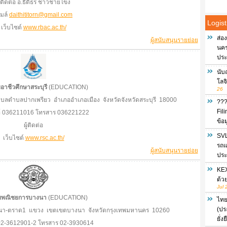
ู้ติดต่อ อ.ธิติธร ชาวชายโขง
เมล์
daithititorn@gmail.com
Logist
เว็บไซต์
www.rbac.ac.th/
ส่อ
ผู้สนับสนุนรายย่อย
นครร
ประ
นับ
โลจ
ยอาชีวศึกษาสระบุรี
(EDUCATION)
26
ำบลตำบลปากเพรียว อำเภออำเภอเมือง จังหวัดจังหวัดสระบุรี 18000
???
Fil
ท์ 036211016 โทรสาร 036221222
ข้อ
ผู้ติดต่อ
SVL
เว็บไซต์
www.rsc.ac.th/
รถแ
ผู้สนับสนุนรายย่อย
ประ
KEX
ด้ว
Jul 
ัยพณิชยการบางนา
(EDUCATION)
ไทย
(ปร
บางนา-ตราด1 แขวง เขตเขตบางนา จังหวัดกรุงเทพมหานคร 10260
ยั่
 02-3612901-2 โทรสาร 02-3930614