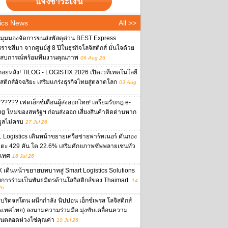
ics News
All >>
งมุมมองจัดการขนส่งพัสดุด่วน BEST Express
าชสีมา จากศูนย์สู่ 8 ปีในธุรกิจโลจิสติกส์ มั่นใจด้วย
สบการณ์พร้อมทีมงานคุณภาพ
06 Aug 26
ถอยหลัง! TILOG - LOGISTIX 2026 เปิดเวทีเทคโนโลยี
ิสติกส์อัจฉริยะ เสริมแกร่งธุรกิจไทยสู่ตลาดโลก
03 Aug
????? เฟดเอ็กซ์เตือนผู้ส่งออกไทย! เตรียมรับกฎ e-
ing ใหม่ของสหรัฐฯ ก่อนส่งออก เสี่ยงสินค้าติดด่านหาก
มูลไม่ครบ
27 Jul 26
 Logistics เดินหน้าขยายเครือข่ายพาร์ทเนอร์ ดันกอง
ตะ 429 คัน โต 22.6% เสริมศักยภาพซัพพลายเชนทั่ว
เทศ
16 Jul 26
 เดินหน้าขยายบทบาทสู่ Smart Logistics Solutions
ยการร่วมเป็นพันธมิตรด้านโลจิสติกส์ของ Thaimart
14
26
บริดจสโตน ผนึกกำลัง นิปปอน เอ็กซ์เพรส โลจิสติกส์
ะเทศไทย) ลงนามความร่วมมือ มุ่งขับเคลื่อนความ
งยืนตลอดห่วงโซ่คุณค่า
10 Jul 26