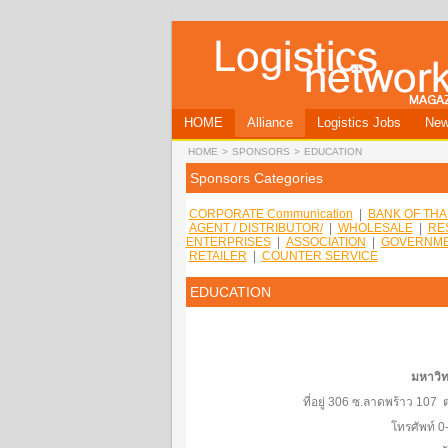
HOME
Alliance
Logistics Jobs
Ne
HOME
>
SPONSORS
>
EDUCATION
Sponsors Categories
CORPORATE Communication
|
BANK OF THA
AGENT / DISTRIBUTOR/
|
WHOLESALE
|
RE
ENTERPRISES
|
ASSOCIATION
|
GOVERNME
RETAILER
|
COUNTER SERVICE
EDUCATION
มหาวิท
ที่อยู่ 306 ซ.ลาดพร้าว 10
โทรศัพท์ 