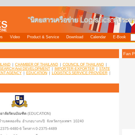
ws
Video
Product & Service
Download
Calendar
E-Book
Fan P
ILAND
|
CHAMBER OF THAILAND
|
COUNCIL OF THAILAND
|
SEARCH And DEVELOPMENT
|
IMPORTER-EXPORTER
|
STATE
NT AGENCY
|
EDUCATION
|
LOGISTICS SERVICE PROVIDER
|
ยาลัยรัตนบัณฑิต
(EDUCATION)
7 ตำบลคลองจั่น อำเภอบางกะปิ จังหวัดกรุงเทพฯ 10240
0-2375-4480-6 โทรสาร 0-2375-4489