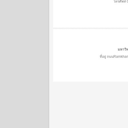
โทรศัพท์
มหาวิ
ที่อยู่ ถนนRamk