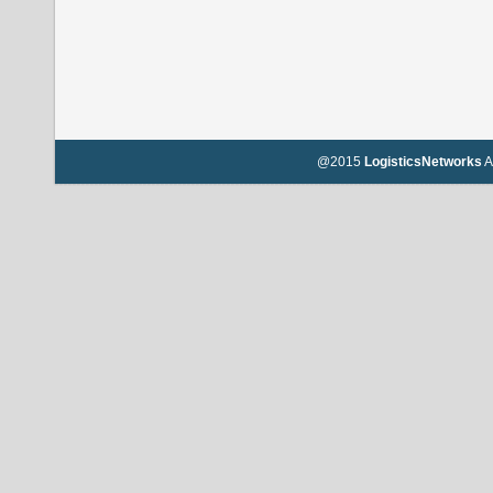
@2015
LogisticsNetworks
A