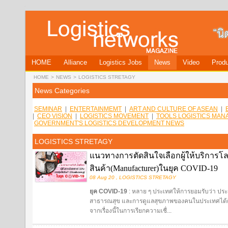
HOME
Alliance
Logistics Jobs
News
Video
Produ
HOME
>
NEWS
>
LOGISTICS STRETAGY
News Categories
SEMINAR
|
ENTERTAINMEMT
|
ART AND CULTURE OF ASEAN
|
|
CEO VISION
|
LOGISTICS MOVEMENT
|
TOOLS LOGISTICS MA
GOVERNMENT'S LOGISTICS DEVELOPMENT NEWS
LOGISTICS STRETAGY
แนวทางการตัดสินใจเลือกผู้ให้บริการโลจ
สินค้า(Manufacturer)ในยุค COVID-19
08 Aug 20 , LOGISTICS STRETAGY
ยุค
COVID-19
: หลาย ๆ ประเทศให้การยอมรับว่า ประเ
สาธารณสุข และการดูแลสุขภาพของคนในประเทศได้ดีใน
จากเรื่องนี้ในการเรียกความเชื่...