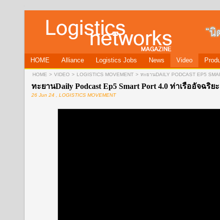
HOME
Alliance
Logistics Jobs
News
Video
Produ
HOME
>
VIDEO
>
LOGISTICS MOVEMENT
>
ทะยานDAILY PODCAST EP5 SMART P
ทะยานDaily Podcast Ep5 Smart Port 4.0 ท่าเรืออัจฉริยะ
26 Jun 24 , LOGISTICS MOVEMENT