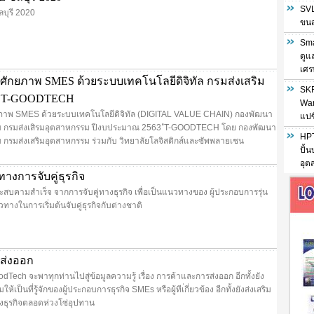
SVL
บุรี 2020
ขนส่
Sma
ดูแ
เศร
ศักยภาพ SMES ด้วยระบบเทคโนโลยีดิจิทัล กรมส่งเสริม
SKF
ม T-GOODTECH
War
ยภาพ SMES ด้วยระบบเทคโนโลยีดิจิทัล (DIGITAL VALUE CHAIN) กองพัฒนา
แปซ
รม กรมส่งเสิรมอุตสาหกรรม ปีงบประมาณ 2563 ํT-GOODTECH โดย กองพัฒนา
HPT
ม กรมส่งเสริมอุตสาหกรรม ร่วมกับ วิทยาลัยโลจิสติกส์และซัพพลายเชน
ปั้
อุต
ทางการจับคู่ธุรกิจ
ประสบคามสำเร็จ จากการจับคู่ทางธุรกิจ เพื่อเป็นแนวทางของ ผู้ประกอบการรุ่น
วทางในการเริ่มต้นจับคู่ธุรกิจกับต่างชาติ
รส่งออก
ech จะพาทุกท่านไปสู่ข้อมูลความรู้ เรื่อง การค้าและการส่งออก อีกทั้งยัง
ป็นที่รู้จักของผู้ประกอบการธุรกิจ SMEs หรือผู้ทีเ่กี่ยวข้อง อีกทั้งยังส่งเสริม
างธุรกิจตลอดห่วงโซ่อุปทาน