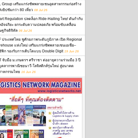
 Group เสริมแกร่งซัพพลายเชนอุตสาหกรรมก่อสร้าง
งยิปซัมกว่า 80 เที่ยว
08 Jul 26
rt Regulation ปลดล็อก Ride-Hailing ไทย! ดันกำกับ
ลอัจฉริยะ ยกระดับความปลอดภัย พร้อมขับเคลื่อน
ษฐกิจดิจิทัล
06 Jul 26
 ประเทศไทย ชูศักยภาพระดับภูมิภาค เปิด Regional
ehouse แห่งใหม่ เสริมแกร่งซัพพลายเชนเอเชีย–
ิฟิก รองรับการเติบโตแบบ Double Digit
19 Jun 26
 จับมือ ม.เกษตรฯ ศรีราชา ต่ออายุความร่วมมือ 3 ปี
นบุคลากรพาณิชยนาวี-โลจิสติกส์รุ่นใหม่ สู่อนาคต
สาหกรรมไทย
16 Jun 26