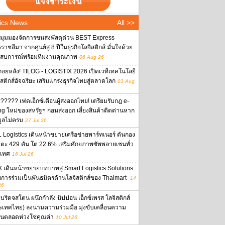
ics News
All >>
งมุมมองจัดการขนส่งพัสดุด่วน BEST Express
าชสีมา จากศูนย์สู่ 8 ปีในธุรกิจโลจิสติกส์ มั่นใจด้วย
สบการณ์พร้อมทีมงานคุณภาพ
06 Aug 26
ถอยหลัง! TILOG - LOGISTIX 2026 เปิดเวทีเทคโนโลยี
ิสติกส์อัจฉริยะ เสริมแกร่งธุรกิจไทยสู่ตลาดโลก
03 Aug
????? เฟดเอ็กซ์เตือนผู้ส่งออกไทย! เตรียมรับกฎ e-
ing ใหม่ของสหรัฐฯ ก่อนส่งออก เสี่ยงสินค้าติดด่านหาก
มูลไม่ครบ
27 Jul 26
 Logistics เดินหน้าขยายเครือข่ายพาร์ทเนอร์ ดันกอง
ตะ 429 คัน โต 22.6% เสริมศักยภาพซัพพลายเชนทั่ว
เทศ
16 Jul 26
 เดินหน้าขยายบทบาทสู่ Smart Logistics Solutions
ยการร่วมเป็นพันธมิตรด้านโลจิสติกส์ของ Thaimart
14
26
บริดจสโตน ผนึกกำลัง นิปปอน เอ็กซ์เพรส โลจิสติกส์
ะเทศไทย) ลงนามความร่วมมือ มุ่งขับเคลื่อนความ
งยืนตลอดห่วงโซ่คุณค่า
10 Jul 26