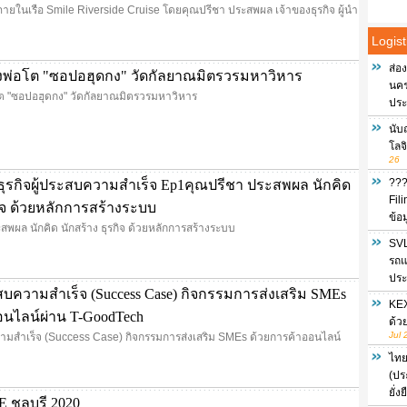
ในเรือ Smile Riverside Cruise โดยคุณปรีชา ประสพผล เจ้าของธุรกิจ ผู้นำ
Logist
ส่อ
พ่อโต "ซอปอฮุดกง" วัดกัลยาณมิตรวรมหาวิหาร
นครร
ต "ซอปอฮุดกง" วัดกัลยาณมิตรวรมหาวิหาร
ประ
นับ
โลจ
26
???
ธุรกิจผู้ประสบความสำเร็จ Ep1คุณปรีชา ประสพผล นักคิด
Fil
กิจ ด้วยหลักการสร้างระบบ
ข้อ
พผล นักคิด นักสร้าง ธุรกิจ ด้วยหลักการสร้างระบบ
SVL
รถแ
ประ
สบความสำเร็จ (Success Case) กิจกรรมการส่งเสริม SMEs
KEX
อนไลน์ผ่าน T-GoodTech
ด้ว
Jul 
ามสำเร็จ (Success Case) กิจกรรมการส่งเสริม SMEs ด้วยการค้าออนไลน์
ไทย
(ปร
ยั่
E ชลบุรี 2020