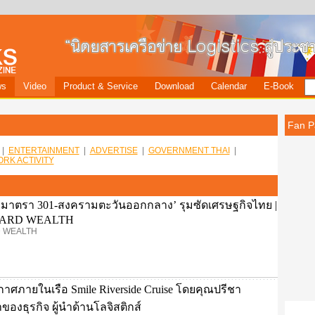
ws
Video
Product & Service
Download
Calendar
E-Book
Fan P
|
ENTERTAINMENT
|
ADVERTISE
|
GOVERNMENT THAI
|
RK ACTIVITY
ง ‘มาตรา 301-สงครามตะวันออกกลาง’ รุมซัดเศรษฐกิจไทย |
DARD WEALTH
 WEALTH
ศภายในเรือ Smile Riverside Cruise โดยคุณปรีชา
ของธุรกิจ ผู้นำด้านโลจิสติกส์