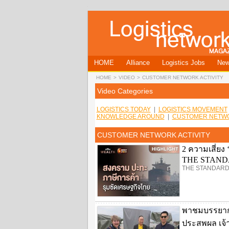
HOME
Alliance
Logistics Jobs
Ne
HOME
>
VIDEO
>
CUSTOMER NETWORK ACTIVITY
Video Categories
LOGISTICS TODAY
|
LOGISTICS MOVEMENT
KNOWLEDGE AROUND
|
CUSTOMER NETWO
CUSTOMER NETWORK ACTIVITY
2 ความเสี่ย
THE STAN
THE STANDARD
พาชมบรรยากา
ประสพผล เจ้า