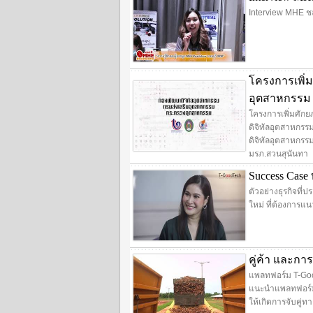
Interview MHE ชล
โครงการเพิ่ม
อุตสาหกรร
โครงการเพิ่มศัก
ดิจิทัลอุตสาหกร
ดิจิทัลอุตสาหกรร
มรภ.สวนสุนันทา
Success Case 
ตัวอย่างธุรกิจที่
ใหม่ ที่ต้องการแน
คู่ค้า และกา
แพลทฟอร์ม T-GoodT
แนะนำแพลทฟอร์มให้เ
ให้เกิดการจับคู่ท