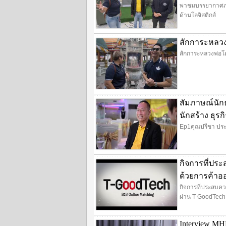
พาชมบรรยากาศภาย
ด้านโลจิสติกส์
สักการะหลวง
สักการะหลวงพ่อโ
สัมภาษณ์นัก
นักสร้าง ธุร
Ep1คุณปรีชา ประส
กิจการที่ประ
ด้วยการค้าอ
กิจการที่ประสบคว
ผ่าน T-GoodTech
Interview MH