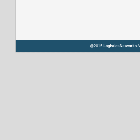
@2015
LogisticsNetworks
A