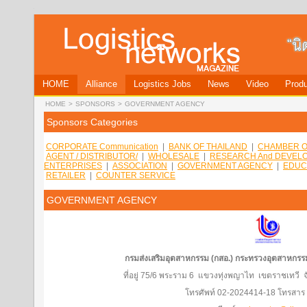
HOME
Alliance
Logistics Jobs
News
Video
Produ
HOME
>
SPONSORS
>
GOVERNMENT AGENCY
Sponsors Categories
CORPORATE Communication
|
BANK OF THAILAND
|
CHAMBER O
AGENT / DISTRIBUTOR/
|
WHOLESALE
|
RESEARCH And DEVEL
ENTERPRISES
|
ASSOCIATION
|
GOVERNMENT AGENCY
|
EDUC
RETAILER
|
COUNTER SERVICE
GOVERNMENT AGENCY
กรมส่งเสริมอุตสาหกรรม (กสอ.) กระทรวงอุตสาหกรร
ที่อยู่ 75/6 พระราม 6 แขวงทุ่งพญาไท เขตราชเทวี
โทรศัพท์ 02-2024414-18 โทรสาร