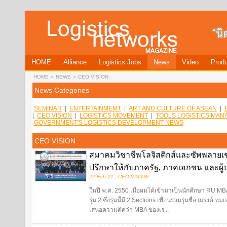
HOME
Alliance
Logistics Jobs
News
Video
Produ
HOME
>
NEWS
>
CEO VISION
News Categories
SEMINAR
|
ENTERTAINMEMT
|
ART AND CULTURE OF ASEAN
|
|
CEO VISION
|
LOGISTICS MOVEMENT
|
TOOLS LOGISTICS MA
GOVERNMENT'S LOGISTICS DEVELOPMENT NEWS
CEO VISION
สมาคมวิชาชีพโลจิสติกส์และซัพพลายเชน
ปรึกษาให้กับภาครัฐ, ภาคเอกชน และผู
22 Feb 21 , CEO VISION
ในปี พ.ศ. 2550 เมื่อผมได้เข้ามาเป็นนักศึกษา RU MBA 
รุ่น 2 ซึ่งรุ่นนี้มี 2 Sections เพื่อนร่วมรุ่นชื่อ ณรงค์ 
เสนอความคิดว่า MBA ของเร...