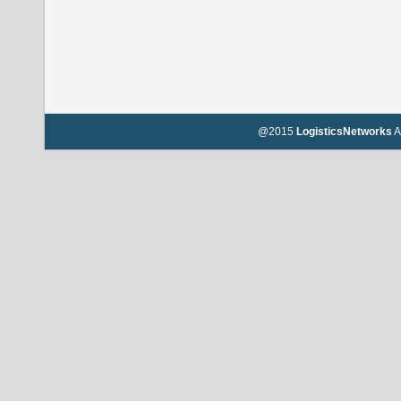
@2015
LogisticsNetworks
A