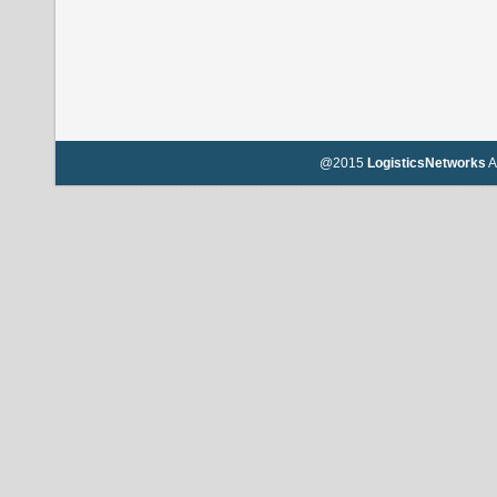
@2015
LogisticsNetworks
A