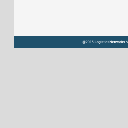
@2015
LogisticsNetworks
A