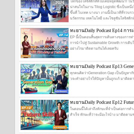
โลกของโลจิสติกส์ที่ไม่เคยหยุดพัฒนา! ใน
น่าสนใจในงาน Tilog Logistic ซึ่งเป็นหนึ่งใ
ขึ้นที่ ไบเทค บางนา งานนี้เป็นเวทีที่รวบร
นวัตกรรม เทคโนโลยี และโซลูชันโลจิสติกส์
ทะยานDaily Podcast Ep14 การเต
EP นี้เป็นตอนสิ้นสุดการเดินทางของการท่า
การนำไปสู่ Sustainable Growth การเติบโ
อย่างไรมาติดตามกันได้เลยครับ
ทะยานDaily Podcast Ep13 Gen
ทุกคนคิดว่าGeneration Gap เป็นปัญหาก
วจะทำอย่างไรให้ปัญหานั้นถูกเเก้ มาติดต
ทะยานDaily Podcast Ep12 Futur
ในตอนนี้ได้เล่าถึงทักษะที่จำเป็นต่อการ
สำเร็จ ทักษะที่ว่าจะมีอะไรบ้าง มาติดตามช