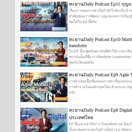
ทะยานDaily Podcast Ep11 กุญเเจ
เรื่องราวของการท่าเรือกำลังใกล้จะถึงเป้าห
สำคัญของการพัฒนา กุญเเจเเห่งการเรียนร
ชมได้ใน Ep นี้ครับ
ทะยานDaily Podcast Ep10 Mariti
transform
ใน EP นี้จะพูดถึงสถาบันที่ทำให้การท่าเร
สถาบันนั้นมีชื่อว่า (Maritime Leadership 
ชมกันได้เลยครับ
ทะยานDaily Podcast Ep9 Agile Mo
การดำเนินเนื้อเรื่องของการท่าเรือเเห่งป
การทำงานในองค์กรยุคใหม่ ด้วยระบบ Agil
ครับ
ทะยานDaily Podcast Ep8 Digital
ประเทศไทย
EP นี้จะมาเล่าถึงการ Transform เเต่ มีอะไ
นั้นจะส่งผลกระทบในด้านใดบ้าง มาติดตาม