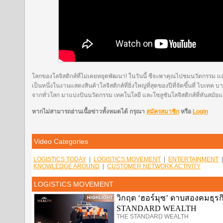
โลกของโลจิสติกส์ที่ไม่เคยหยุดพัฒนา! ในวันนี้ ซีจะพาคุณไปชมนวัตกรรม แล
เป็นหนึ่งในงานแสดงสินค้าโลจิสติกส์ที่ยิ่งใหญ่ที่สุดของปีที่จัดขึ้นที่ ไบเทค 
จากทั่วโลก มาแบ่งปันนวัตกรรม เทคโนโลยี และโซลูชันโลจิสติกส์ที่ทันสมัยแ
หากไม่สามารถอ่านเนื้อข่าวทั้งหมดได้ กรุณา
สมัครสมาชิก
หรือ
Login
Video Categories
LOGISTICS TODAY
|
LOGISTICS MOVEMENT
|
ENTERTAINMENT
KNOWLEDGE AROUND
|
CUSTOMER NETWORK ACTIVITY
LOGISTICS MOVEMENT
วิกฤต ‘ฮอร์มุซ’ ดาบสองคมธุรกิ
STANDARD WEALTH
THE STANDARD WEALTH