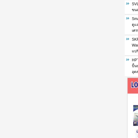
SVL
ขนส่
Sma
ดูแ
เศร
SKF
War
แปซ
HPT
ปั้
อุต