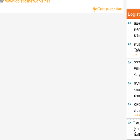
ไซต์
www.logisticsnetworks.net
ผู้สนับสนุนรายย่อย
Logist
ส่อ
นครร
ประ
นับ
โลจ
26
???
Fil
ข้อ
SVL
รถแ
ประ
KEX
ด้ว
Jul 
ไทย
(ปร
ยั่