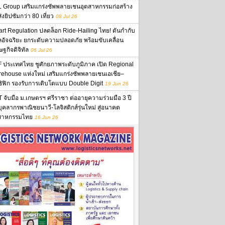
 Group เสริมแกร่งซัพพลายเชนอุตสาหกรรมก่อสร้าง
งยิปซัมกว่า 80 เที่ยว
08 Jul 26
rt Regulation ปลดล็อก Ride-Hailing ไทย! ดันกำกับ
ลอัจฉริยะ ยกระดับความปลอดภัย พร้อมขับเคลื่อน
ษฐกิจดิจิทัล
06 Jul 26
 ประเทศไทย ชูศักยภาพระดับภูมิภาค เปิด Regional
ehouse แห่งใหม่ เสริมแกร่งซัพพลายเชนเอเชีย–
ิฟิก รองรับการเติบโตแบบ Double Digit
19 Jun 26
 จับมือ ม.เกษตรฯ ศรีราชา ต่ออายุความร่วมมือ 3 ปี
นบุคลากรพาณิชยนาวี-โลจิสติกส์รุ่นใหม่ สู่อนาคต
สาหกรรมไทย
16 Jun 26