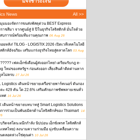
ics News
All >>
งมุมมองจัดการขนส่งพัสดุด่วน BEST Express
าชสีมา จากศูนย์สู่ 8 ปีในธุรกิจโลจิสติกส์ มั่นใจด้วย
สบการณ์พร้อมทีมงานคุณภาพ
06 Aug 26
ถอยหลัง! TILOG - LOGISTIX 2026 เปิดเวทีเทคโนโลยี
ิสติกส์อัจฉริยะ เสริมแกร่งธุรกิจไทยสู่ตลาดโลก
03 Aug
????? เฟดเอ็กซ์เตือนผู้ส่งออกไทย! เตรียมรับกฎ e-
ing ใหม่ของสหรัฐฯ ก่อนส่งออก เสี่ยงสินค้าติดด่านหาก
มูลไม่ครบ
27 Jul 26
 Logistics เดินหน้าขยายเครือข่ายพาร์ทเนอร์ ดันกอง
ตะ 429 คัน โต 22.6% เสริมศักยภาพซัพพลายเชนทั่ว
เทศ
16 Jul 26
 เดินหน้าขยายบทบาทสู่ Smart Logistics Solutions
ยการร่วมเป็นพันธมิตรด้านโลจิสติกส์ของ Thaimart
14
26
บริดจสโตน ผนึกกำลัง นิปปอน เอ็กซ์เพรส โลจิสติกส์
ะเทศไทย) ลงนามความร่วมมือ มุ่งขับเคลื่อนความ
งยืนตลอดห่วงโซ่คุณค่า
10 Jul 26