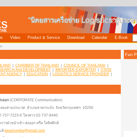
ws
Video
Product & Service
Download
Calendar
E-Book
N
Fan P
ILAND
|
CHAMBER OF THAILAND
|
COUNCIL OF THAILAND
|
SEARCH And DEVELOPMENT
|
IMPORTER-EXPORTER
|
STATE
NT AGENCY
|
EDUCATION
|
LOGISTICS SERVICE PROVIDER
|
-ส่งออก
(CORPORATE Communication)
ำบลคลองสามประเวศ อำเภอลาดกระบัง จังหวัดกรุงเทพฯ 10250
02-737-7223-6 โทรสาร 02-737-8440
้จัดการฝ่ายนำเข้า-ส่งออก หรือ โลจิสติกส์
มล์
kwanrumba@gmail.com