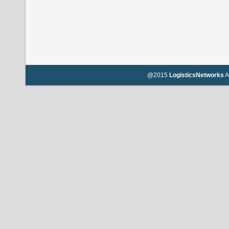
@2015
LogisticsNetworks
A