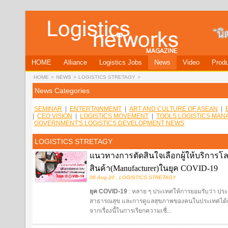
HOME
Alliance
Logistics Jobs
News
Video
Produ
HOME
>
NEWS
>
LOGISTICS STRETAGY
>
News Categories
SEMINAR
|
ENTERTAINMEMT
|
ART AND CULTURE OF ASEAN
|
|
CEO VISION
|
LOGISTICS MOVEMENT
|
TOOLS LOGISTICS MA
GOVERNMENT'S LOGISTICS DEVELOPMENT NEWS
LOGISTICS STRETAGY
แนวทางการตัดสินใจเลือกผู้ให้บริการโลจ
สินค้า(Manufacturer)ในยุค COVID-19
08 Aug 20 , LOGISTICS STRETAGY
ยุค
COVID-19
: หลาย ๆ ประเทศให้การยอมรับว่า ประเ
สาธารณสุข และการดูแลสุขภาพของคนในประเทศได้ดีใน
จากเรื่องนี้ในการเรียกความเชื่...