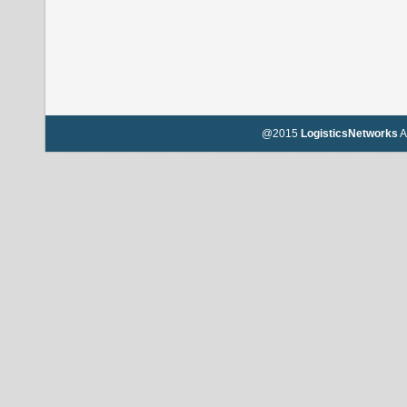
@2015
LogisticsNetworks
A