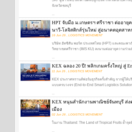
SKF ผู้นำระดับโลกด้านตลับลูกปืนจากสวีเดน เปิด Re
จังหวัดชลบุรี
...
HPT จับมือ ม.เกษตรฯ ศรีราชา ต่ออายุค
นาวี-โลจิสติกส์รุ่นใหม่ สู่อนาคตอุตส
16 Jun 26 , LOGISTICS MOVEMENT
บริษัท ฮัทชิสัน พอร์ท ประเทศไทย (HPT) และคณะพ
วิทยาเขตศรีราชา (IMS KU) ลงนามต่ออายุความร่วมมื
...
KEX ฉลอง 20 ปี! พลิกเกมครั้งใหญ่ สู่ End
11 Jun 26 , LOGISTICS MOVEMENT
KEX ประกาศทรานส์ฟอร์มธุรกิจครั้งสำคัญ จากผู้ให้บริการ
แบบครบวงจร (End-to-End Smart Logistics Solutio
...
KEX หนุนสำนักงานพาณิชย์จันทบุรี ส่งต
เมือง
02 Jun 26 , LOGISTICS MOVEMENT
ในงาน Thailand: The Land of Tropical Fruits ย้ำจุด
...