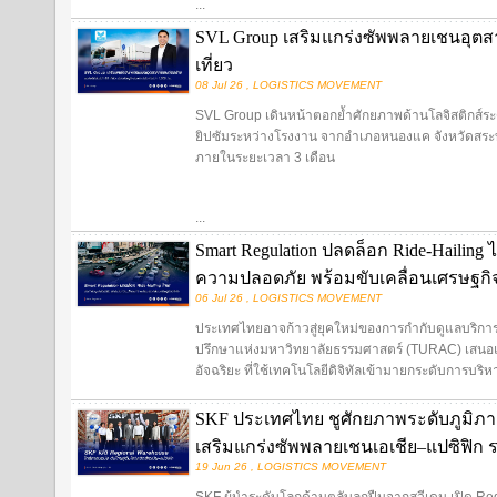
...
SVL Group เสริมแกร่งซัพพลายเชนอุตสา
เที่ยว
08 Jul 26 , LOGISTICS MOVEMENT
SVL Group เดินหน้าตอกย้ำศักยภาพด้านโลจิสติกส์ระ
ยิปซัมระหว่างโรงงาน จากอำเภอหนองแค จังหวัดสระบุ
ภายในระยะเวลา 3 เดือน
...
Smart Regulation ปลดล็อก Ride-Hailing
ความปลอดภัย พร้อมขับเคลื่อนเศรษฐกิจด
06 Jul 26 , LOGISTICS MOVEMENT
ประเทศไทยอาจก้าวสู่ยุคใหม่ของการกำกับดูแลบริการ 
ปรึกษาแห่งมหาวิทยาลัยธรรมศาสตร์ (TURAC) เสนอแ
อัจฉริยะ ที่ใช้เทคโนโลยีดิจิทัลเข้ามายกระดับการบริหาร
SKF ประเทศไทย ชูศักยภาพระดับภูมิภาค 
เสริมแกร่งซัพพลายเชนเอเชีย–แปซิฟิก 
19 Jun 26 , LOGISTICS MOVEMENT