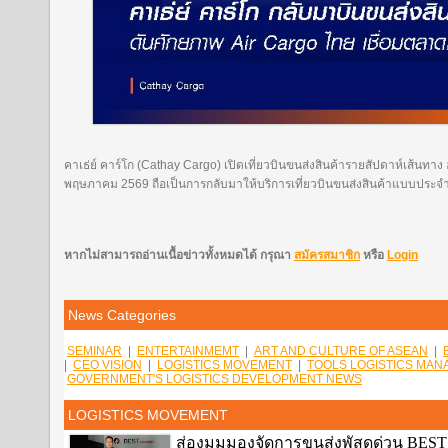
คาเธ่ย์ คาร์โก (Cathay Cargo) เปิดเที่ยวบินขนส่งสินค้ารายสัปดาห์เส้นทาง 
พฤษภาคม 2569 ถือเป็นการกลับมาให้บริการเที่ยวบินขนส่งสินค้าแบบประจำอ
หากไม่สามารถอ่านเนื้อข่าวทั้งหมดได้ กรุณา
สมัครสมาชิก
หรือ
Login
News Categories
SEMINAR
|
ENTERTAINMEMT
|
ART AND CULTURE OF ASEAN
|
|
CEO VISION
|
LOGISTICS MOVEMENT
|
TOOLS LOGISTICS MA
GOVERNMENT'S LOGISTICS DEVELOPMENT NEWS
LOGISTICS MOVEMENT
ส่องมุมมองจัดการขนส่งพัสดุด่วน BEST E