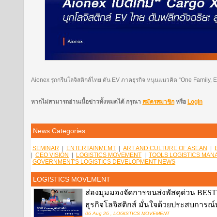
Aionex รุกกรีนโลจิสติกส์ไทย ดัน EV ภาคธุรกิจ หนุนแนวคิด “One Family, 
หากไม่สามารถอ่านเนื้อข่าวทั้งหมดได้ กรุณา
สมัครสมาชิก
หรือ
Login
News Categories
SEMINAR
|
ENTERTAINMEMT
|
ART AND CULTURE OF ASEAN
|
|
CEO VISION
|
LOGISTICS MOVEMENT
|
TOOLS LOGISTICS MA
GOVERNMENT'S LOGISTICS DEVELOPMENT NEWS
LOGISTICS MOVEMENT
ส่องมุมมองจัดการขนส่งพัสดุด่วน BEST E
ธุรกิจโลจิสติกส์ มั่นใจด้วยประสบการ
06 Aug 26 , LOGISTICS MOVEMENT