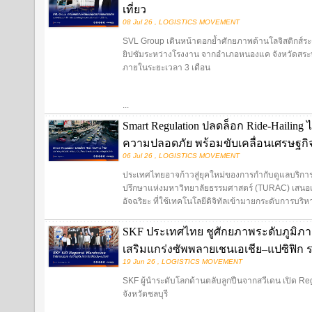
เที่ยว
08 Jul 26 , LOGISTICS MOVEMENT
SVL Group เดินหน้าตอกย้ำศักยภาพด้านโลจิสติกส์ระ
ยิปซัมระหว่างโรงงาน จากอำเภอหนองแค จังหวัดสระบุ
ภายในระยะเวลา 3 เดือน
...
Smart Regulation ปลดล็อก Ride-Hailing
ความปลอดภัย พร้อมขับเคลื่อนเศรษฐกิจด
06 Jul 26 , LOGISTICS MOVEMENT
ประเทศไทยอาจก้าวสู่ยุคใหม่ของการกำกับดูแลบริการ 
ปรึกษาแห่งมหาวิทยาลัยธรรมศาสตร์ (TURAC) เสนอแ
อัจฉริยะ ที่ใช้เทคโนโลยีดิจิทัลเข้ามายกระดับการบริหาร
SKF ประเทศไทย ชูศักยภาพระดับภูมิภาค 
เสริมแกร่งซัพพลายเชนเอเชีย–แปซิฟิก 
19 Jun 26 , LOGISTICS MOVEMENT
SKF ผู้นำระดับโลกด้านตลับลูกปืนจากสวีเดน เปิด Re
จังหวัดชลบุรี