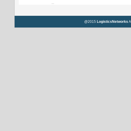
...
@2015
LogisticsNetworks
A