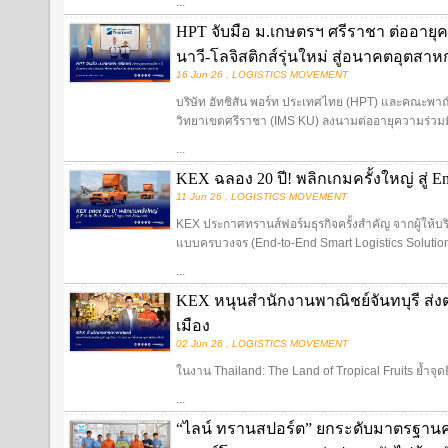
...
HPT จับมือ ม.เกษตรฯ ศรีราชา ต่ออายุค
นาวี-โลจิสติกส์รุ่นใหม่ สู่อนาคตอุตส
16 Jun 26 , LOGISTICS MOVEMENT
บริษัท ฮัทชิสัน พอร์ท ประเทศไทย (HPT) และคณะพ
วิทยาเขตศรีราชา (IMS KU) ลงนามต่ออายุความร่วมมื
...
KEX ฉลอง 20 ปี! พลิกเกมครั้งใหญ่ สู่ End
11 Jun 26 , LOGISTICS MOVEMENT
KEX ประกาศทรานส์ฟอร์มธุรกิจครั้งสำคัญ จากผู้ให้บริการ
แบบครบวงจร (End-to-End Smart Logistics Solutio
...
KEX หนุนสำนักงานพาณิชย์จันทบุรี ส่งต
เมือง
02 Jun 26 , LOGISTICS MOVEMENT
ในงาน Thailand: The Land of Tropical Fruits ย้ำจุด
...
“ไลน์ ทรานสปอร์ต” ยกระดับมาตรฐานค