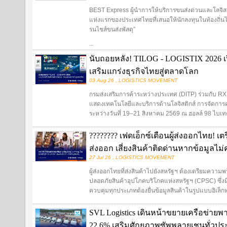
BEST Express ผู้นำการให้บริการขนส่งด่วนและโลจิสต
แห่งแรกของประเทศไทยที่เสนอให้นักลงทุนในท้องถิ่นไ
รนไชส์ขนส่งพัสดุ”
...
นับถอยหลัง! TILOG - LOGISTIX 2026 เป
เสริมแกร่งธุรกิจไทยสู่ตลาดโลก
03 Aug 26 , LOGISTICS MOVEMENT
กรมส่งเสริมการค้าระหว่างประเทศ (DITP) ร่วมกับ R
แสดงเทคโนโลยีและบริการด้านโลจิสติกส์ การจัดการ
ระหว่างวันที่ 19–21 สิงหาคม 2569 ณ ฮอลล์ 98 ไบเ
???????? เฟดเอ็กซ์เตือนผู้ส่งออกไทย! เ
ส่งออก เสี่ยงสินค้าติดด่านหากข้อมูลไม
27 Jul 26 , LOGISTICS MOVEMENT
ผู้ส่งออกไทยที่ส่งสินค้าไปยังสหรัฐฯ ต้องเตรียมค
ปลอดภัยสินค้าอุปโภคบริโภคแห่งสหรัฐฯ (CPSC) ซึ่งม
ควบคุมทุกประเภทต้องยื่นข้อมูลสินค้าในรูปแบบอิเล็กทร
SVL Logistics เดินหน้าขยายเครือข่ายพ
22.6% เสริมศักยภาพซัพพลายเชนทั่วปร