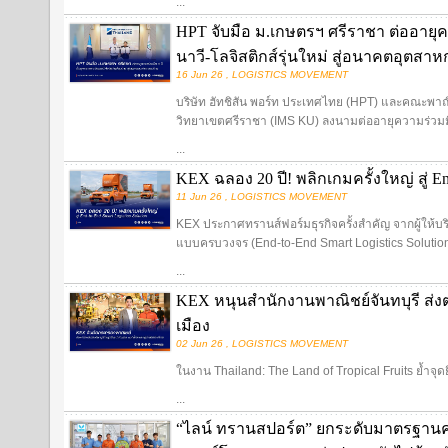
...
HPT จับมือ ม.เกษตรฯ ศรีราชา ต่ออายุค
นาวี-โลจิสติกส์รุ่นใหม่ สู่อนาคตอุตส
16 Jun 26 , LOGISTICS MOVEMENT
บริษัท ฮัทชิสัน พอร์ท ประเทศไทย (HPT) และคณะพ
วิทยาเขตศรีราชา (IMS KU) ลงนามต่ออายุความร่วมมื
...
KEX ฉลอง 20 ปี! พลิกเกมครั้งใหญ่ สู่ End
11 Jun 26 , LOGISTICS MOVEMENT
KEX ประกาศทรานส์ฟอร์มธุรกิจครั้งสำคัญ จากผู้ให้บริการ
แบบครบวงจร (End-to-End Smart Logistics Solutio
...
KEX หนุนสำนักงานพาณิชย์จันทบุรี ส่งต
เมือง
02 Jun 26 , LOGISTICS MOVEMENT
ในงาน Thailand: The Land of Tropical Fruits ย้ำจุด
...
“ไลน์ ทรานสปอร์ต” ยกระดับมาตรฐานค