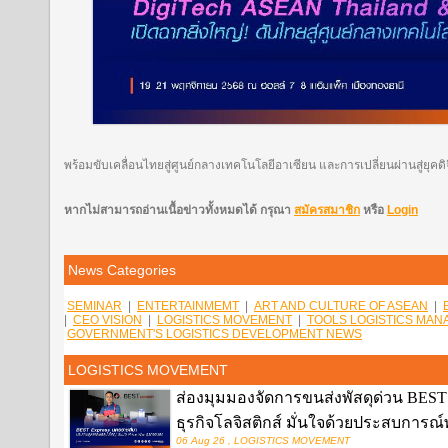
พร้อมขับเคลื่อนไทยสู่ศูนย์กลางเทคโนโลยีอาเซียน และการเปลี่ยนผ่านสู่ยุคดิ
หากไม่สามารถอ่านเนื้อข่าวทั้งหมดได้ กรุณา
สมัครสมาชิก
หรือ
Login
News Categories
SEMINAR
|
ENTERTAINMEMT
|
ART AND CULTURE OF ASEAN
|
|
CEO VISION
|
LOGISTICS MOVEMENT
|
TOOLS LOGISTICS MA
GOVERNMENT'S LOGISTICS DEVELOPMENT NEWS
LOGISTICS MOVEMENT
ส่องมุมมองจัดการขนส่งพัสดุด่วน BEST E
ธุรกิจโลจิสติกส์ มั่นใจด้วยประสบการ
06 Aug 26 , LOGISTICS MOVEMENT