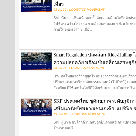
เที่ยว
08 Jul 26 , LOGISTICS MOVEMENT
SVL Group เดินหน้าตอกย้ำศักยภาพด้านโลจิสติกส์ระ
ยิปซัมระหว่างโรงงาน จากอำเภอหนองแค จังหวัดสระบุ
ภายในระยะเวลา 3 เดือน
...
Smart Regulation ปลดล็อก Ride-Hailing
ความปลอดภัย พร้อมขับเคลื่อนเศรษฐกิจด
06 Jul 26 , LOGISTICS MOVEMENT
ประเทศไทยอาจก้าวสู่ยุคใหม่ของการกำกับดูแลบริการ 
ปรึกษาแห่งมหาวิทยาลัยธรรมศาสตร์ (TURAC) เสนอแ
อัจฉริยะ ที่ใช้เทคโนโลยีดิจิทัลเข้ามายกระดับการบริหาร
SKF ประเทศไทย ชูศักยภาพระดับภูมิภาค 
เสริมแกร่งซัพพลายเชนเอเชีย–แปซิฟิก 
19 Jun 26 , LOGISTICS MOVEMENT
SKF ผู้นำระดับโลกด้านตลับลูกปืนจากสวีเดน เปิด Re
จังหวัดชลบุรี