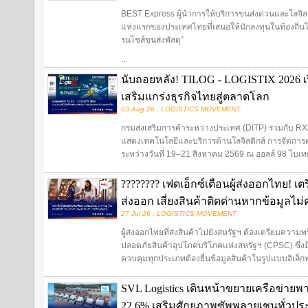
BEST Express ผู้นำการให้บริการขนส่งด่วนและโลจิสต
แห่งแรกของประเทศไทยที่เสนอให้นักลงทุนในท้องถิ่นไ
รนไชส์ขนส่งพัสดุ”
...
นับถอยหลัง! TILOG - LOGISTIX 2026 เป
เสริมแกร่งธุรกิจไทยสู่ตลาดโลก
03 Aug 26 , LOGISTICS MOVEMENT
กรมส่งเสริมการค้าระหว่างประเทศ (DITP) ร่วมกับ R
แสดงเทคโนโลยีและบริการด้านโลจิสติกส์ การจัดการ
ระหว่างวันที่ 19–21 สิงหาคม 2569 ณ ฮอลล์ 98 ไบเ
???????? เฟดเอ็กซ์เตือนผู้ส่งออกไทย! เ
ส่งออก เสี่ยงสินค้าติดด่านหากข้อมูลไม
27 Jul 26 , LOGISTICS MOVEMENT
ผู้ส่งออกไทยที่ส่งสินค้าไปยังสหรัฐฯ ต้องเตรียมค
ปลอดภัยสินค้าอุปโภคบริโภคแห่งสหรัฐฯ (CPSC) ซึ่งม
ควบคุมทุกประเภทต้องยื่นข้อมูลสินค้าในรูปแบบอิเล็กทร
SVL Logistics เดินหน้าขยายเครือข่ายพ
22.6% เสริมศักยภาพซัพพลายเชนทั่วปร