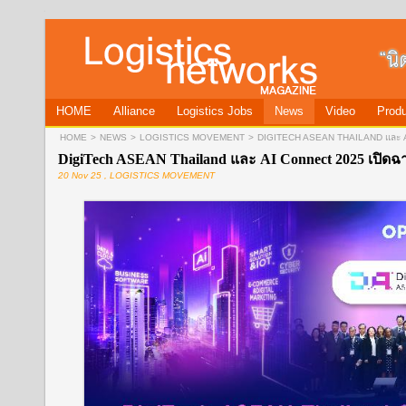
HOME
Alliance
Logistics Jobs
News
Video
Produ
HOME
>
NEWS
>
LOGISTICS MOVEMENT
>
DIGITECH ASEAN THAILAND และ AI
DigiTech ASEAN Thailand และ AI Connect 2025 เปิดฉา
20 Nov 25 , LOGISTICS MOVEMENT