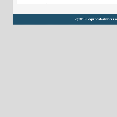
...
@2015
LogisticsNetworks
A