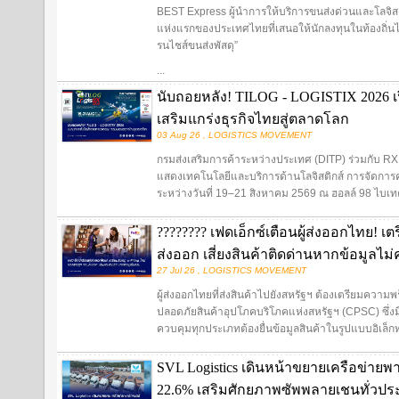
BEST Express ผู้นำการให้บริการขนส่งด่วนและโลจิสต
แห่งแรกของประเทศไทยที่เสนอให้นักลงทุนในท้องถิ่นไ
รนไชส์ขนส่งพัสดุ”
...
นับถอยหลัง! TILOG - LOGISTIX 2026 เป
เสริมแกร่งธุรกิจไทยสู่ตลาดโลก
03 Aug 26 , LOGISTICS MOVEMENT
กรมส่งเสริมการค้าระหว่างประเทศ (DITP) ร่วมกับ R
แสดงเทคโนโลยีและบริการด้านโลจิสติกส์ การจัดการ
ระหว่างวันที่ 19–21 สิงหาคม 2569 ณ ฮอลล์ 98 ไบเ
???????? เฟดเอ็กซ์เตือนผู้ส่งออกไทย! เ
ส่งออก เสี่ยงสินค้าติดด่านหากข้อมูลไม
27 Jul 26 , LOGISTICS MOVEMENT
ผู้ส่งออกไทยที่ส่งสินค้าไปยังสหรัฐฯ ต้องเตรียมค
ปลอดภัยสินค้าอุปโภคบริโภคแห่งสหรัฐฯ (CPSC) ซึ่งม
ควบคุมทุกประเภทต้องยื่นข้อมูลสินค้าในรูปแบบอิเล็กทร
SVL Logistics เดินหน้าขยายเครือข่ายพ
22.6% เสริมศักยภาพซัพพลายเชนทั่วปร