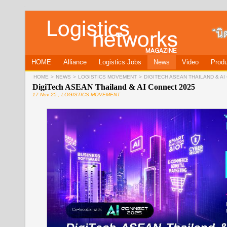
HOME
Alliance
Logistics Jobs
News
Video
Produ
HOME
>
NEWS
>
LOGISTICS MOVEMENT
>
DIGITECH ASEAN THAILAND & AI
DigiTech ASEAN Thailand & AI Connect 2025
17 Nov 25 , LOGISTICS MOVEMENT