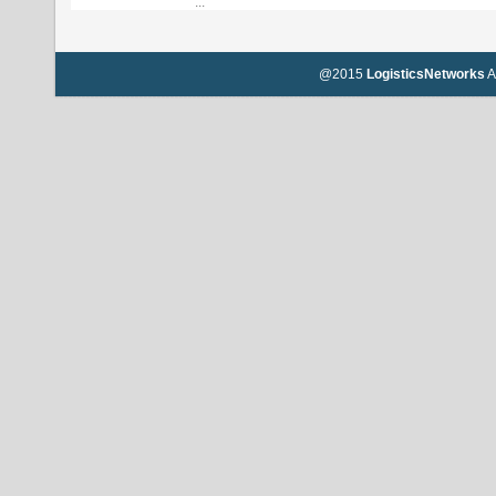
...
@2015
LogisticsNetworks
A