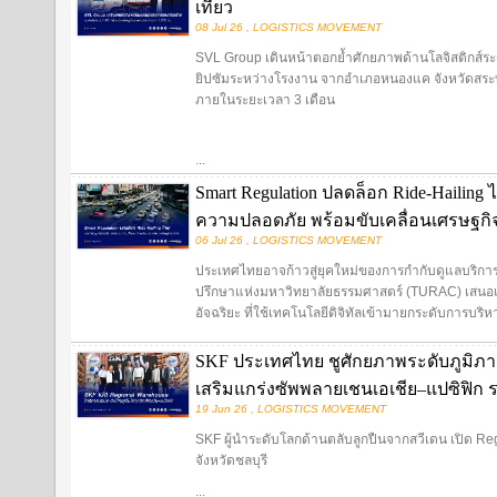
เที่ยว
08 Jul 26 , LOGISTICS MOVEMENT
SVL Group เดินหน้าตอกย้ำศักยภาพด้านโลจิสติกส์ระ
ยิปซัมระหว่างโรงงาน จากอำเภอหนองแค จังหวัดสระบุ
ภายในระยะเวลา 3 เดือน
...
Smart Regulation ปลดล็อก Ride-Hailing
ความปลอดภัย พร้อมขับเคลื่อนเศรษฐกิจด
06 Jul 26 , LOGISTICS MOVEMENT
ประเทศไทยอาจก้าวสู่ยุคใหม่ของการกำกับดูแลบริการ 
ปรึกษาแห่งมหาวิทยาลัยธรรมศาสตร์ (TURAC) เสนอแ
อัจฉริยะ ที่ใช้เทคโนโลยีดิจิทัลเข้ามายกระดับการบริหาร
SKF ประเทศไทย ชูศักยภาพระดับภูมิภาค 
เสริมแกร่งซัพพลายเชนเอเชีย–แปซิฟิก 
19 Jun 26 , LOGISTICS MOVEMENT
SKF ผู้นำระดับโลกด้านตลับลูกปืนจากสวีเดน เปิด Re
จังหวัดชลบุรี
...