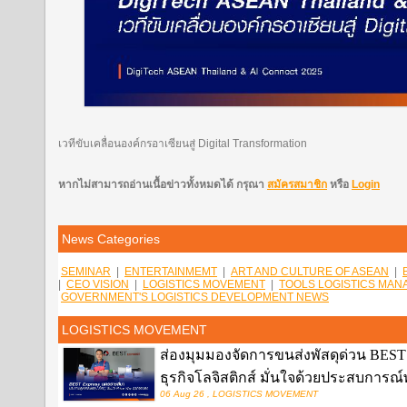
เวทีขับเคลื่อนองค์กรอาเซียนสู่ Digital Transformation
หากไม่สามารถอ่านเนื้อข่าวทั้งหมดได้ กรุณา
สมัครสมาชิก
หรือ
Login
News Categories
SEMINAR
|
ENTERTAINMEMT
|
ART AND CULTURE OF ASEAN
|
|
CEO VISION
|
LOGISTICS MOVEMENT
|
TOOLS LOGISTICS MA
GOVERNMENT'S LOGISTICS DEVELOPMENT NEWS
LOGISTICS MOVEMENT
ส่องมุมมองจัดการขนส่งพัสดุด่วน BEST E
ธุรกิจโลจิสติกส์ มั่นใจด้วยประสบการ
06 Aug 26 , LOGISTICS MOVEMENT