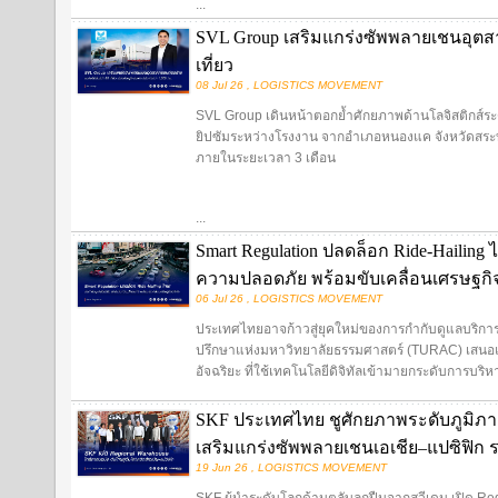
...
SVL Group เสริมแกร่งซัพพลายเชนอุตสา
เที่ยว
08 Jul 26 , LOGISTICS MOVEMENT
SVL Group เดินหน้าตอกย้ำศักยภาพด้านโลจิสติกส์ระ
ยิปซัมระหว่างโรงงาน จากอำเภอหนองแค จังหวัดสระบุ
ภายในระยะเวลา 3 เดือน
...
Smart Regulation ปลดล็อก Ride-Hailing
ความปลอดภัย พร้อมขับเคลื่อนเศรษฐกิจด
06 Jul 26 , LOGISTICS MOVEMENT
ประเทศไทยอาจก้าวสู่ยุคใหม่ของการกำกับดูแลบริการ 
ปรึกษาแห่งมหาวิทยาลัยธรรมศาสตร์ (TURAC) เสนอแ
อัจฉริยะ ที่ใช้เทคโนโลยีดิจิทัลเข้ามายกระดับการบริหาร
SKF ประเทศไทย ชูศักยภาพระดับภูมิภาค 
เสริมแกร่งซัพพลายเชนเอเชีย–แปซิฟิก 
19 Jun 26 , LOGISTICS MOVEMENT