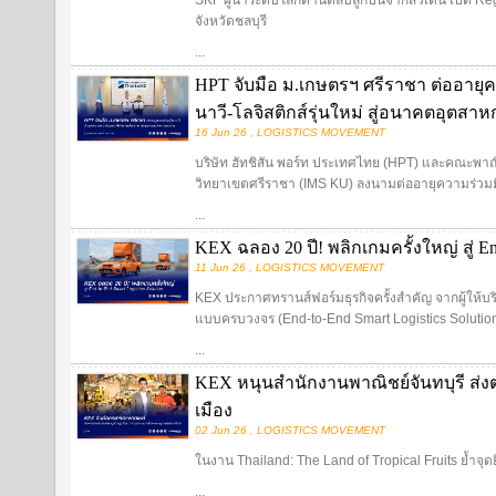
SKF ผู้นำระดับโลกด้านตลับลูกปืนจากสวีเดน เปิด Re
จังหวัดชลบุรี
...
HPT จับมือ ม.เกษตรฯ ศรีราชา ต่ออายุค
นาวี-โลจิสติกส์รุ่นใหม่ สู่อนาคตอุตส
16 Jun 26 , LOGISTICS MOVEMENT
บริษัท ฮัทชิสัน พอร์ท ประเทศไทย (HPT) และคณะพ
วิทยาเขตศรีราชา (IMS KU) ลงนามต่ออายุความร่วมมื
...
KEX ฉลอง 20 ปี! พลิกเกมครั้งใหญ่ สู่ End
11 Jun 26 , LOGISTICS MOVEMENT
KEX ประกาศทรานส์ฟอร์มธุรกิจครั้งสำคัญ จากผู้ให้บริการ
แบบครบวงจร (End-to-End Smart Logistics Solutio
...
KEX หนุนสำนักงานพาณิชย์จันทบุรี ส่งต
เมือง
02 Jun 26 , LOGISTICS MOVEMENT
ในงาน Thailand: The Land of Tropical Fruits ย้ำจุด
...