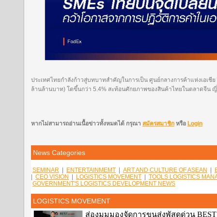
ประเทศไทยกำลังก้าวสู่บทบาทสำคัญในการเป็น ศูนย์กลางการค้าแห่งเอเชีย ป
ล้านล้านบาท) โตขึ้นกว่า 5.4% สะท้อนศักยภาพของสินค้าไทยในตลาดจีน ญี่ป
หากไม่สามารถอ่านเนื้อข่าวทั้งหมดได้ กรุณา
สมัครสมาชิก
หรือ
Login
News Categories
SEMINAR
|
ENTERTAINMEMT
|
ART AND CULTURE OF ASEAN
|
|
CEO VISION
|
LOGISTICS MOVEMENT
|
TOOLS LOGISTICS MA
GOVERNMENT'S LOGISTICS DEVELOPMENT NEWS
LOGISTICS MOVEMENT
ส่องมุมมองจัดการขนส่งพัสดุด่วน BEST E