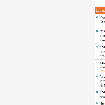
Logist
นับ
โลจ
26
???
Fil
ข้อ
SVL
รถแ
ประ
KEX
ด้ว
Jul 
ไทย
(ปร
ยั่
SVL
ขนส่
Sma