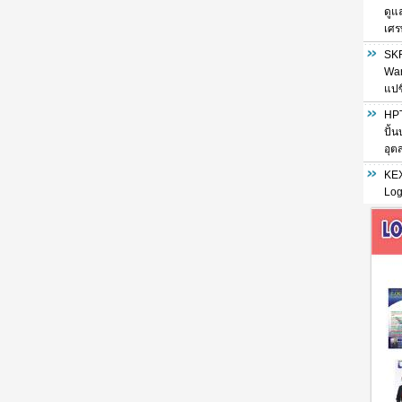
ดูแ
เศร
SKF
War
แปซ
HPT
ปั้
อุต
KEX
Log