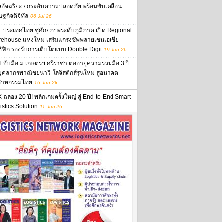
ลอัจฉริยะ ยกระดับความปลอดภัย พร้อมขับเคลื่อน
ษฐกิจดิจิทัล
06 Jul 26
 ประเทศไทย ชูศักยภาพระดับภูมิภาค เปิด Regional
ehouse แห่งใหม่ เสริมแกร่งซัพพลายเชนเอเชีย–
ิฟิก รองรับการเติบโตแบบ Double Digit
19 Jun 26
 จับมือ ม.เกษตรฯ ศรีราชา ต่ออายุความร่วมมือ 3 ปี
นบุคลากรพาณิชยนาวี-โลจิสติกส์รุ่นใหม่ สู่อนาคต
สาหกรรมไทย
16 Jun 26
 ฉลอง 20 ปี! พลิกเกมครั้งใหญ่ สู่ End-to-End Smart
istics Solution
11 Jun 26