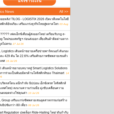
ics News
All >>
ถอยหลัง! TILOG - LOGISTIX 2026 เปิดเวทีเทคโนโลยี
ิสติกส์อัจฉริยะ เสริมแกร่งธุรกิจไทยสู่ตลาดโลก
03 Aug
????? เฟดเอ็กซ์เตือนผู้ส่งออกไทย! เตรียมรับกฎ e-
ing ใหม่ของสหรัฐฯ ก่อนส่งออก เสี่ยงสินค้าติดด่านหาก
มูลไม่ครบ
27 Jul 26
 Logistics เดินหน้าขยายเครือข่ายพาร์ทเนอร์ ดันกอง
ตะ 429 คัน โต 22.6% เสริมศักยภาพซัพพลายเชนทั่ว
เทศ
16 Jul 26
 เดินหน้าขยายบทบาทสู่ Smart Logistics Solutions
ยการร่วมเป็นพันธมิตรด้านโลจิสติกส์ของ Thaimart
14
26
บริดจสโตน ผนึกกำลัง นิปปอน เอ็กซ์เพรส โลจิสติกส์
ะเทศไทย) ลงนามความร่วมมือ มุ่งขับเคลื่อนความ
งยืนตลอดห่วงโซ่คุณค่า
10 Jul 26
 Group เสริมแกร่งซัพพลายเชนอุตสาหกรรมก่อสร้าง
งยิปซัมกว่า 80 เที่ยว
08 Jul 26
rt Regulation ปลดล็อก Ride-Hailing ไทย! ดันกำกับ