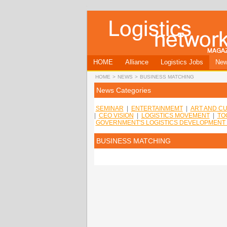
HOME
Alliance
Logistics Jobs
Ne
HOME
>
NEWS
>
BUSINESS MATCHING
News Categories
SEMINAR
|
ENTERTAINMEMT
|
ART AND CU
|
CEO VISION
|
LOGISTICS MOVEMENT
|
TO
GOVERNMENT'S LOGISTICS DEVELOPMENT
BUSINESS MATCHING