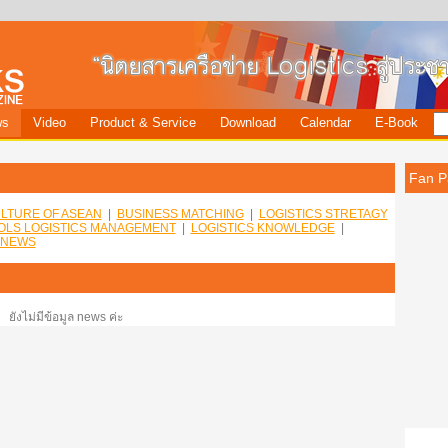
ws
Video
Product & Service
Download
Calendar
E-Book
Fan P
LTURE OF ASEAN
|
BUSINESS MATCHING
|
LOGISTICS STRETAGY
OLS LOGISTICS MANAGEMENT
|
LOGISTICS KNOWLEDGE
|
 NEWS
ยังไม่มีข้อมูล news ค่ะ