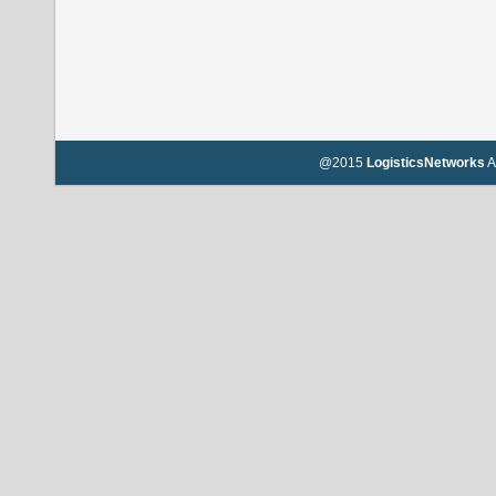
@2015
LogisticsNetworks
A